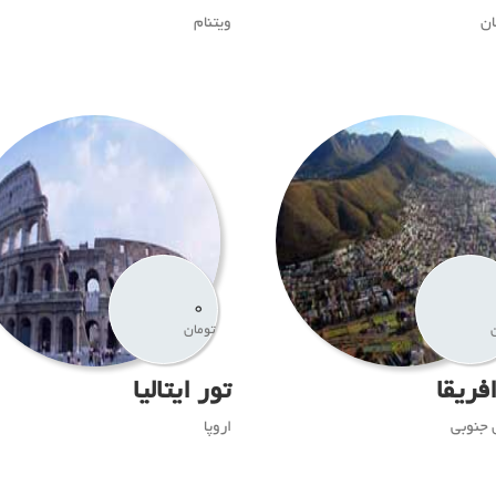
ن
ویتنام
0
تومان
فریقا
تور ایتالیا
 جنوبی
اروپا