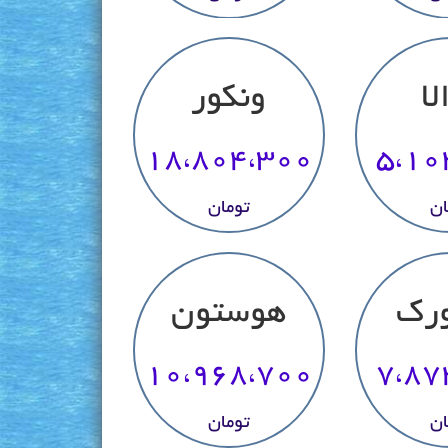
لا
ونکور
18،804،300
5،10
ان
تومان
ورک
هوستون
10،968،700
7،87
ان
تومان