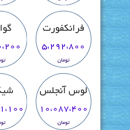
فرانکفورت
گوا
0،200
5،292،800
تومان
توم
لوس آنجلس
شیک
1،100
10،087،400
تومان
توم