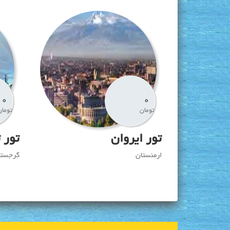
0
0
تومان
تومان
تور ایروان
تور 
ارمنستان
گرجستا