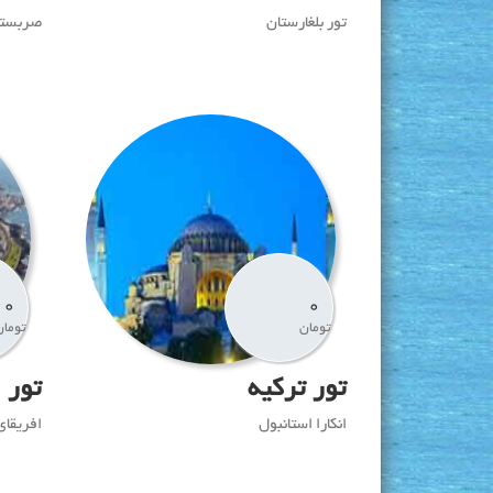
تور بلغارستان
صربستا
0
0
تومان
تومان
تور ترکیه
تور ا
انکارا استانبول
افریقای