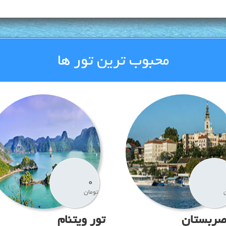
محبوب ترین تور ها
0
تومان
صربستان
تور ویتنام