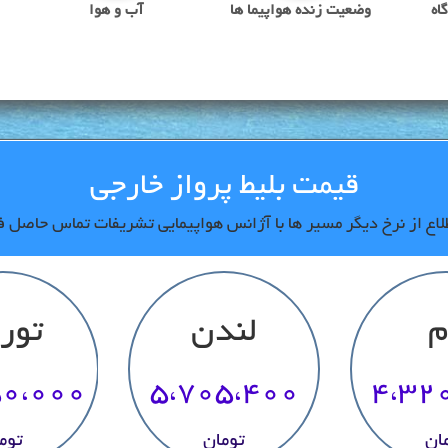
اه
وضعیت زنده هواپیما ها
آب و هوا
قیمت بلیط پرواز خارجی
اع از نرخ دیگر مسیر ها با آژانس هواپیمایی تشریفات تماس حاصل ف
م
لندن
تورن
50،000
5،705،400
4،32
ان
تومان
توم