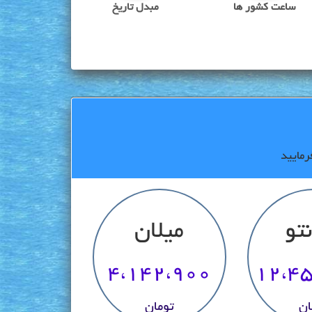
ساعت کشور ها
مبدل تاریخ
رمایید
تو
میلان
4،142،900
12،4
ان
تومان