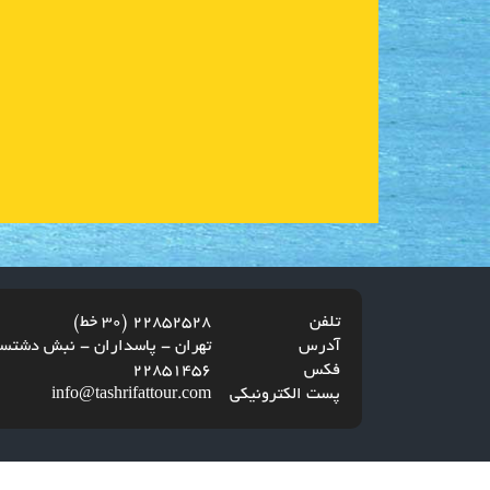
تلفن
22852528 (30 خط)
آدرس
تهران - پاسداران - نبش دشتستان 5 - ساختما
فکس
22851456
پست الکترونیکی
info@tashrifattour.com