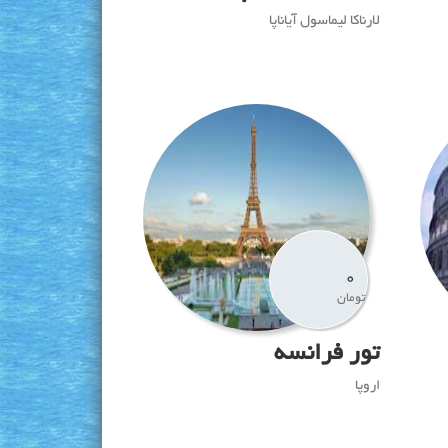
لارناکا لیماسول آیاناپا
0
تومان
تور فرانسه
اروپا