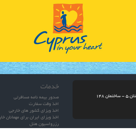
خدمات
ن 148
صدور بیمه نامه مسافرتی
اخذ وقت سفارت
اخذ ویزای کشور های خارجی
اخذ ویزای ایران برای مهمانان خا
رزرواسیون هتل
صدور بلیط هواپیما