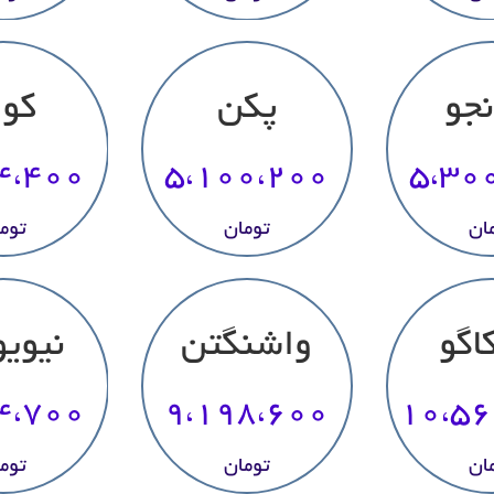
نجو
پکن
کوا
4،400
5،100،200
5،30
ان
تومان
توم
اگو
واشنگتن
نیوی
4،700
9،198،600
10،56
ان
تومان
توم