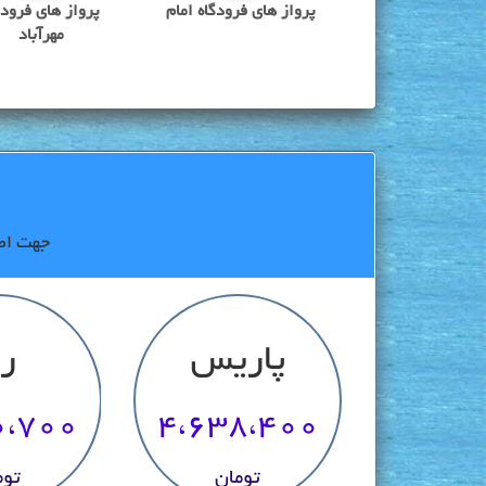
پرواز های فرودگاه امام
پرواز های فرودگ
مهرآباد
جهت اطل
پاریس
ر
0،700
4،638،400
تومان
توم