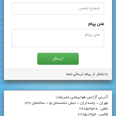
متن پیام
با تشکر از پیام ارسالی شما
آدرس آژانس هواپیمایی تشریفات
تهران - پاسداران - نبش دشتستان 5 - ساختمان 148
تلفن : 22852528
فکس : 22851456