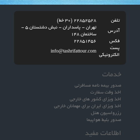
تلفن
22852528 (30 خط)
تهران - پاسداران - نبش دشتستان 5 -
آدرس
ساختمان 148
فکس
22851456
پست
info@tashrifattour.com
الکترونیکی
خدمات
صدور بیمه نامه مسافرتی
اخذ وقت سفارت
اخذ ویزای کشور های خارجی
اخذ ویزای ایران برای مهمانان خارجی
رزرواسیون هتل
صدور بلیط هواپیما
اطلاعات مفید