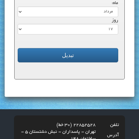
ماه:
روز
تلفن
22852528 (30 خط)
تهران - پاسداران - نبش دشتستان 5 -
آدرس
ساختمان 148