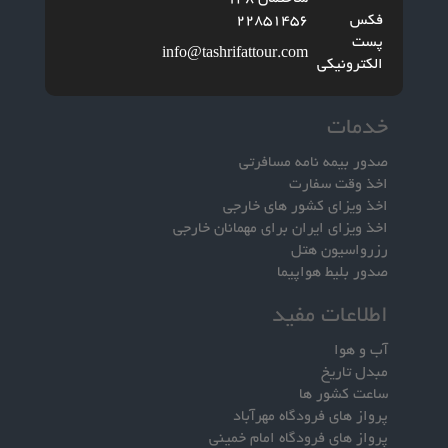
فکس
22851456
پست
info@tashrifattour.com
الکترونیکی
خدمات
صدور بیمه نامه مسافرتی
اخذ وقت سفارت
اخذ ویزای کشور های خارجی
اخذ ویزای ایران برای مهمانان خارجی
رزرواسیون هتل
صدور بلیط هواپیما
اطلاعات مفید
آب و هوا
مبدل تاریخ
ساعت کشور ها
پرواز های فرودگاه مهرآباد
پرواز های فرودگاه امام خمینی