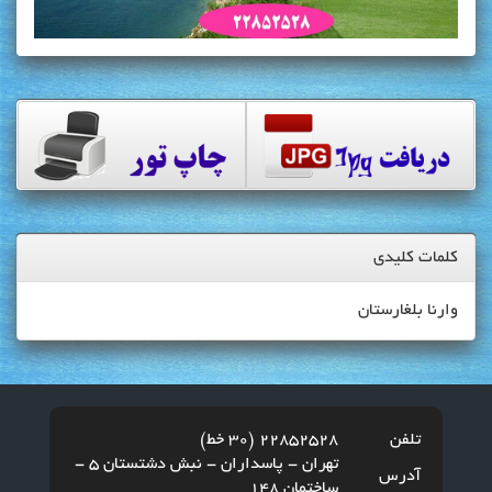
کلمات کلیدی
وارنا بلغارستان
تلفن
22852528 (30 خط)
تهران - پاسداران - نبش دشتستان 5 -
آدرس
ساختمان 148